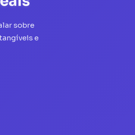
eais
alar sobre
angíveis e