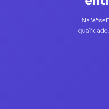
ent
Na WiseDa
qualidade