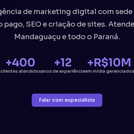
ência de marketing digital com sed
o pago, SEO e criação de sites. Atend
Mandaguaçu e todo o Paraná.
+400
+12
+R$10M
clientes atendidos
anos de experiência
em mídia gerenciados
Falar com especialista