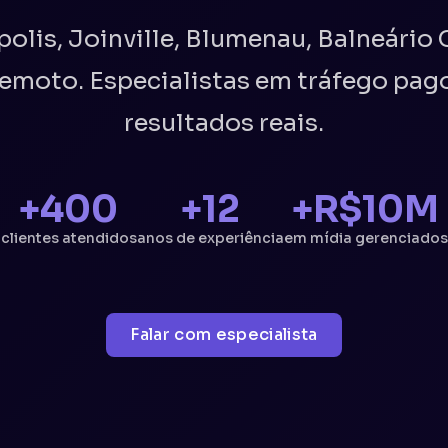
lis, Joinville, Blumenau, Balneário 
moto. Especialistas em tráfego pago,
resultados reais.
+400
+12
+R$10M
clientes atendidos
anos de experiência
em mídia gerenciados
Falar com especialista