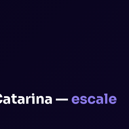
Catarina —
escale