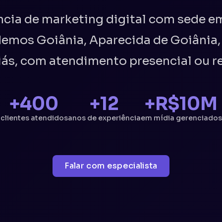
ia de marketing digital com sede em
demos Goiânia, Aparecida de Goiânia,
iás, com atendimento presencial ou r
+400
+12
+R$10M
clientes atendidos
anos de experiência
em mídia gerenciados
Falar com especialista